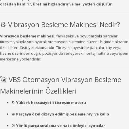
ortadan
kaldırır
,
üretimi
hızlandırır
ve
maliyetleri
düşürür
.
⚙️
Vibrasyon
Besleme
Makinesi
Nedir?
Vibrasyon
besleme
makinesi
,
farklı
şekil
ve
boyutlardaki
parçaları
titreşim
yoluyla
sıralayarak
otomasyon
sistemine
düzenli
biçimde
aktaran
özel
bir
endüstriyel
ekipmandır.
Titreşim
sayesinde
parçalar,
ray
veya
hazne
üzerinden
doğru
pozisyonda
ilerleyerek
montaj
hattına
veya
işlem
merkezine
yönlendirilir.
🚀
VBS
Otomasyon
Vibrasyon
Besleme
Makinelerinin
Özellikleri
🌀
Yüksek
hassasiyetli
titreşim
motoru
🧩
Parçaya
özel
dizayn
edilmiş
besleme
rayı
ve
kalıp
🎯
Yönlü
parça
sıralama
ve
hata
önleyici
ayırıcılar