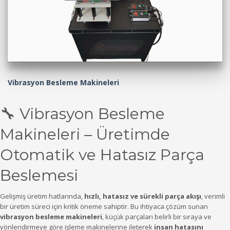
Vibrasyon Besleme Makineleri
🔧
Vibrasyon
Besleme
Makineleri –
Üretimde
Otomatik
ve
Hatasız
Parça
Beslemesi
Gelişmiş
üretim
hatlarında,
hızlı,
hatasız
ve
sürekli
parça
akışı
,
verimli
bir
üretim
süreci
için
kritik
öneme
sahiptir.
Bu
ihtiyaca
çözüm
sunan
vibrasyon
besleme
makineleri
,
küçük
parçaları
belirli
bir
sıraya
ve
yönlendirmeye
göre
işleme
makinelerine
ileterek
insan
hatasını