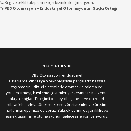
📞
Bilgi
ve
teklif
talepleriniz
için
bizimle
iletişime
geçin.
🔧
VBS
Otomasyon –
Endüstriyel
Otomasyonun
Güçlü
Ortağı
BİZE ULAŞIN
VBS Otomasyon, endüstriyel
süreçlerde
vibrasyon
teknolojisiyle parçaların hassas
taşınmasını,
dizici
sistemlerle otomatik sıralama ve
yönlendirmeyi,
besleme
çözümleriyle kesintisiz malzeme
akışını sağlar. Titreşimli besleyiciler, lineer ve dairesel
vibratörler, elevatörler ve konveyör sistemleriyle üretim
hatlarınızı optimize ediyoruz. Yüksek verim, dayanıklılık ve
esnek tasarım ile otomasyonun geleceğine yön veriyoruz.