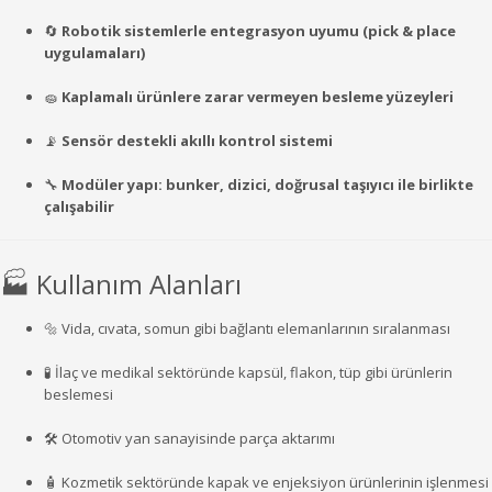
🔄
Robotik
sistemlerle
entegrasyon
uyumu (
pick &
place
uygulamaları)
🧽
Kaplamalı
ürünlere
zarar
vermeyen
besleme
yüzeyleri
📡
Sensör
destekli
akıllı
kontrol
sistemi
🔧
Modüler
yapı:
bunker,
dizici,
doğrusal
taşıyıcı
ile
birlikte
çalışabilir
🏭
Kullanım
Alanları
🔩
Vida,
cıvata,
somun
gibi
bağlantı
elemanlarının
sıralanması
🧪
İlaç
ve
medikal
sektöründe
kapsül,
flakon,
tüp
gibi
ürünlerin
beslemesi
🛠️
Otomotiv
yan
sanayisinde
parça
aktarımı
🧴
Kozmetik
sektöründe
kapak
ve
enjeksiyon
ürünlerinin
işlenmesi