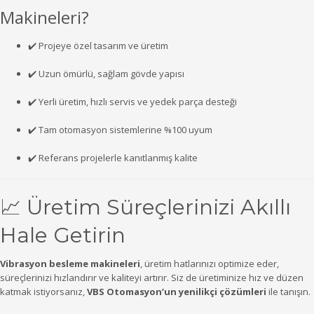
Makineleri?
✔️
Projeye
özel
tasarım
ve
üretim
✔️
Uzun
ömürlü,
sağlam
gövde
yapısı
✔️
Yerli
üretim,
hızlı
servis
ve
yedek
parça
desteği
✔️
Tam
otomasyon
sistemlerine %
100
uyum
✔️
Referans
projelerle
kanıtlanmış
kalite
📈
Üretim
Süreçlerinizi
Akıllı
Hale
Getirin
Vibrasyon
besleme
makineleri
,
üretim
hatlarınızı
optimize
eder,
süreçlerinizi
hızlandırır
ve
kaliteyi
artırır.
Siz
de
üretiminize
hız
ve
düzen
katmak
istiyorsanız,
VBS
Otomasyon’un
yenilikçi
çözümleri
ile
tanışın.