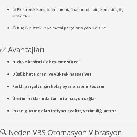
🔌
Elektronik
komponent
montaj
hatlarında
pin,
konektör,
fiş
sıralaması
🧰
Küçük
plastik
veya
metal
parçaların
yönlü
dizilimi
✅
Avantajları
Hızlı
ve
kesintisiz
besleme
süreci
Düşük
hata
oranı
ve
yüksek
hassasiyet
Farklı
parçalar
için
kolay
ayarlanabilir
tasarım
Üretim
hatlarında
tam
otomasyon
sağlar
İnsan
gücüne
olan
ihtiyacı
azaltır,
verimliliği
artırır
🔍
Neden
VBS
Otomasyon
Vibrasyon